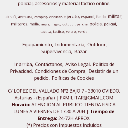
policial, accesorios y material táctico online.
militar
ejercito
airsoft
aventura
espanol
funda
camping
cinturon
militares
policia
policial
molle
negra
negro
outdoor
parche
tactica
tactico
velcro
verde
Equipamiento
Indumentaria
Outdoor,
Supervivencia
Bazar
Ir arriba
Contáctanos
Aviso Legal
Política de
Privacidad
Condiciones de Compra
Desistir de un
pedido
Políticas de Cookies
C/ LOPEZ DEL VALLADO Nº2 BAJO 7 - 33010 OVIEDO,
Asturias - (España) | PXMILITAR@GMAIL.COM
Horario:
ATENCION AL PUBLICO TIENDA FISICA:
LUNES A VIERNES DE 17:30 A 20H |
Tiempo de
Entrega:
24-72H APROX.
(*) Precios con Impuestos incluidos