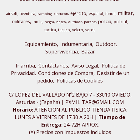
militar
ejercito
airsoft
aventura
espanol
funda
camping
cinturon
militares
policia
policial
molle
negra
negro
outdoor
parche
tactica
tactico
velcro
verde
Equipamiento
Indumentaria
Outdoor,
Supervivencia
Bazar
Ir arriba
Contáctanos
Aviso Legal
Política de
Privacidad
Condiciones de Compra
Desistir de un
pedido
Políticas de Cookies
C/ LOPEZ DEL VALLADO Nº2 BAJO 7 - 33010 OVIEDO,
Asturias - (España) | PXMILITAR@GMAIL.COM
Horario:
ATENCION AL PUBLICO TIENDA FISICA:
LUNES A VIERNES DE 17:30 A 20H |
Tiempo de
Entrega:
24-72H APROX.
(*) Precios con Impuestos incluidos