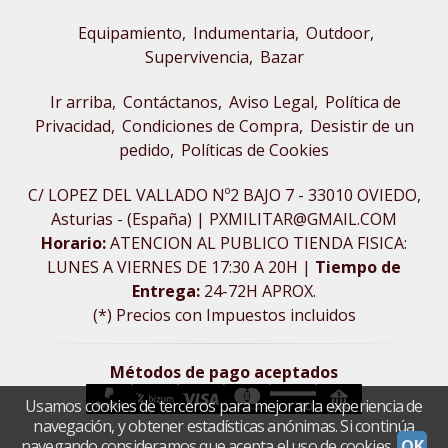
Equipamiento
Indumentaria
Outdoor,
Supervivencia
Bazar
Ir arriba
Contáctanos
Aviso Legal
Política de
Privacidad
Condiciones de Compra
Desistir de un
pedido
Políticas de Cookies
C/ LOPEZ DEL VALLADO Nº2 BAJO 7 - 33010 OVIEDO,
Asturias - (España) | PXMILITAR@GMAIL.COM
Horario:
ATENCION AL PUBLICO TIENDA FISICA:
LUNES A VIERNES DE 17:30 A 20H |
Tiempo de
Entrega:
24-72H APROX.
(*) Precios con Impuestos incluidos
Métodos de pago aceptados
Usamos cookies de terceros para mejorar la experiencia de
navegación, y obtener estadísticas anónimas. Si continúa
navegando consideramos que acepta el uso de cookies.
OK