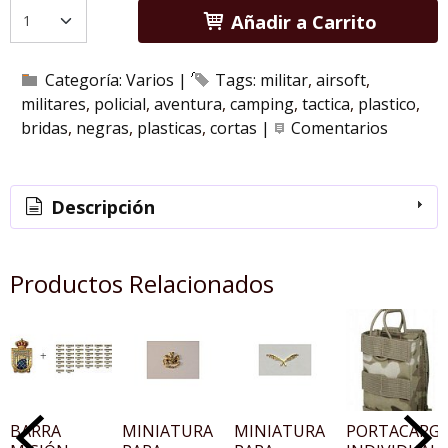
Añadir a Carrito
Categoría:
Varios
|
Tags:
militar
airsoft
militares
policial
aventura
camping
tactica
plastico
bridas
negras
plasticas
cortas
|
Comentarios
Descripción
Productos Relacionados
BARRA
MINIATURA
MINIATURA
PORTACARG