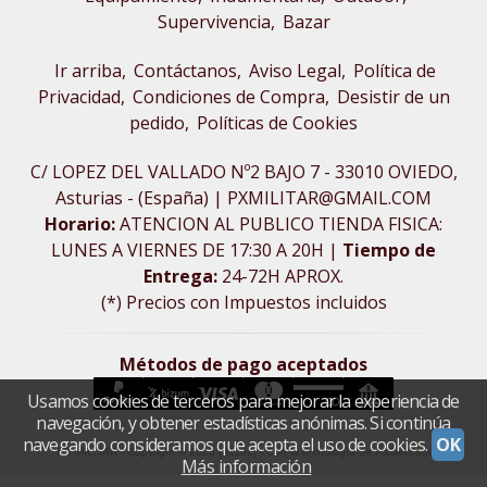
Supervivencia
Bazar
Ir arriba
Contáctanos
Aviso Legal
Política de
Privacidad
Condiciones de Compra
Desistir de un
pedido
Políticas de Cookies
C/ LOPEZ DEL VALLADO Nº2 BAJO 7 - 33010 OVIEDO,
Asturias - (España) | PXMILITAR@GMAIL.COM
Horario:
ATENCION AL PUBLICO TIENDA FISICA:
LUNES A VIERNES DE 17:30 A 20H |
Tiempo de
Entrega:
24-72H APROX.
(*) Precios con Impuestos incluidos
Métodos de pago aceptados
Usamos cookies de terceros para mejorar la experiencia de
navegación, y obtener estadísticas anónimas. Si continúa
navegando consideramos que acepta el uso de cookies.
OK
PX MILITAR
- Copyright © 2026 [31182] - Con la tecnología de Palbin.com
Más información