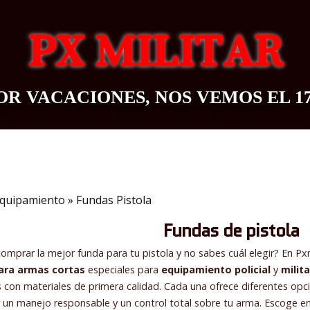
PX MILITAR
R VACACIONES, NOS VEMOS EL 1
OUTDOOR
BAZAR
CONTACTO
BLOG
quipamiento
»
Fundas Pistola
Fundas de pistola
comprar la mejor funda para tu pistola y no sabes cuál elegir? En P
ara armas cortas
especiales para
equipamiento policial
y
milita
s con materiales de primera calidad. Cada una ofrece diferentes opc
r un manejo responsable y un control total sobre tu arma. Escoge e