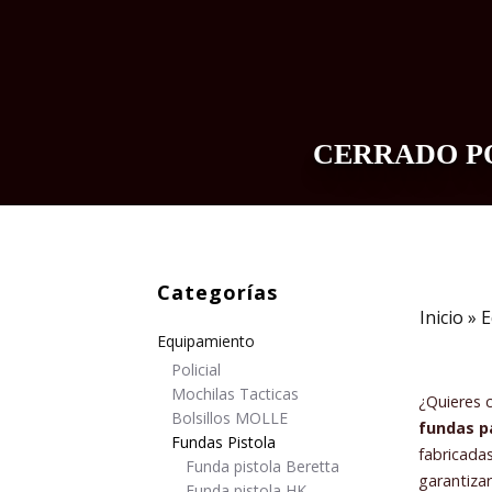
CERRADO PO
INDUMENTARIA
EQUIPAMIENTO
Categorías
Inicio
»
E
Equipamiento
Policial
Mochilas Tacticas
¿Quieres 
Bolsillos MOLLE
f
undas p
Fundas Pistola
fabricada
Funda pistola Beretta
garantiza
Funda pistola HK