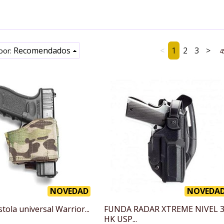
Recomendados
<
1
2
3
>
por:
4
NOVEDAD
NOVEDA
tola universal Warrior...
FUNDA RADAR XTREME NIVEL 
HK USP...