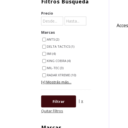
Filtros Búsqueda
Precio
Acces
Marcas
ANTS (2)
DELTA TACTICS (1)
IMI (4)
KING COBRA (4)
MIL-TEC (3)
RADAR XTREME (10)
[+] Mostrás más...
|
x
Quitar Filtros
Marcas