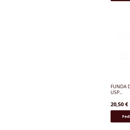
FUNDA D
USP...
20,50 €
Ped