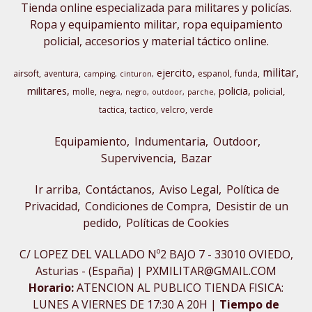
Tienda online especializada para militares y policías.
Ropa y equipamiento militar, ropa equipamiento
policial, accesorios y material táctico online.
militar
ejercito
airsoft
aventura
espanol
funda
camping
cinturon
militares
policia
policial
molle
negra
negro
outdoor
parche
tactica
tactico
velcro
verde
Equipamiento
Indumentaria
Outdoor,
Supervivencia
Bazar
Ir arriba
Contáctanos
Aviso Legal
Política de
Privacidad
Condiciones de Compra
Desistir de un
pedido
Políticas de Cookies
C/ LOPEZ DEL VALLADO Nº2 BAJO 7 - 33010 OVIEDO,
Asturias - (España) | PXMILITAR@GMAIL.COM
Horario:
ATENCION AL PUBLICO TIENDA FISICA:
LUNES A VIERNES DE 17:30 A 20H |
Tiempo de