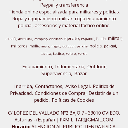
Paypal y transferencia
Tienda online especializada para militares y policías.
Ropa y equipamiento militar, ropa equipamiento
policial, accesorios y material táctico online.
militar
ejercito
airsoft
aventura
espanol
funda
camping
cinturon
militares
policia
policial
molle
negra
negro
outdoor
parche
tactica
tactico
velcro
verde
Equipamiento
Indumentaria
Outdoor,
Supervivencia
Bazar
Ir arriba
Contáctanos
Aviso Legal
Política de
Privacidad
Condiciones de Compra
Desistir de un
pedido
Políticas de Cookies
C/ LOPEZ DEL VALLADO Nº2 BAJO 7 - 33010 OVIEDO,
Asturias - (España) | PXMILITAR@GMAIL.COM
Horario:
ATENCION AL PUBLICO TIENDA FISICA: