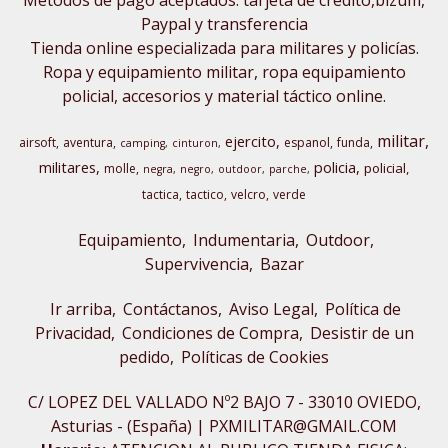
Métodos de pago aceptados: tarjeta de crédito,bizum,
Paypal y transferencia
Tienda online especializada para militares y policías.
Ropa y equipamiento militar, ropa equipamiento
policial, accesorios y material táctico online.
militar
ejercito
airsoft
aventura
espanol
funda
camping
cinturon
militares
policia
policial
molle
negra
negro
outdoor
parche
tactica
tactico
velcro
verde
Equipamiento
Indumentaria
Outdoor,
Supervivencia
Bazar
Ir arriba
Contáctanos
Aviso Legal
Política de
Privacidad
Condiciones de Compra
Desistir de un
pedido
Políticas de Cookies
C/ LOPEZ DEL VALLADO Nº2 BAJO 7 - 33010 OVIEDO,
Asturias - (España) | PXMILITAR@GMAIL.COM