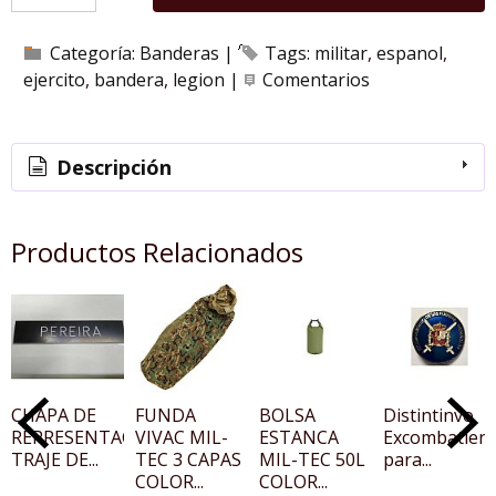
Categoría:
Banderas
|
Tags:
militar
espanol
ejercito
bandera
legion
|
Comentarios
Descripción
Productos Relacionados
CHAPA DE
FUNDA
BOLSA
Distintinvo
REPRESENTACIÓN
VIVAC MIL-
ESTANCA
Excombatien
TRAJE DE...
TEC 3 CAPAS
MIL-TEC 50L
para...
COLOR...
COLOR...