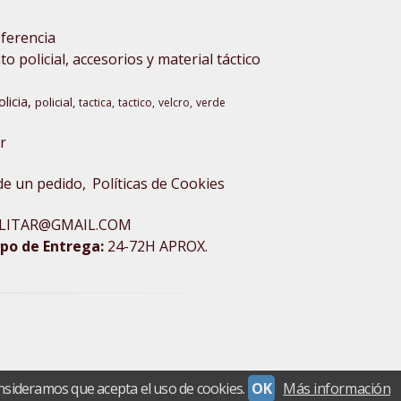
sferencia
 policial, accesorios y material táctico
olicia
policial
tactica
tactico
velcro
verde
r
 de un pedido
Políticas de Cookies
XMILITAR@GMAIL.COM
po de Entrega:
24-72H APROX.
nsideramos que acepta el uso de cookies.
OK
Más información