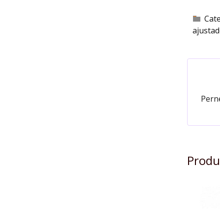
Cat
ajusta
Perne
Produ