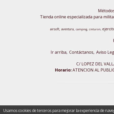
Métodos 
Tienda online especializada para milita
ejercit
airsoft
aventura
camping
cinturon
Ir arriba
Contáctanos
Aviso Leg
C/ LOPEZ DEL VALL
Horario:
ATENCION AL PUBLICO
Usamos cookies de terceros para mejorar la experiencia de nave