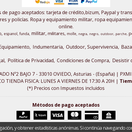
de pago aceptados: tarjeta de crédito,bizum, Paypal y tran
res y policías. Ropa y equipamiento militar, ropa equipamiento
online.
militar
o
militares
p
espanol
funda
molle
negra
negro
outdoor
parche
Equipamiento
Indumentaria
Outdoor, Supervivencia
Baza
al
Política de Privacidad
Condiciones de Compra
Desistir
ADO Nº2 BAJO 7 - 33010 OVIEDO, Asturias - (España) | P
 TIENDA FISICA: LUNES A VIERNES DE 17:30 A 20H |
Tiem
(*) Precios con Impuestos incluidos
Métodos de pago aceptados
gación, y obtener estadísticas anónimas. Si continúa navegando co
PX MILITAR
- Copyright © 2026 [31182] - Con la tecnología de Palbin.com