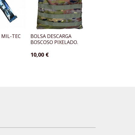
 MIL-TEC
BOLSA DESCARGA
HEBILLA CIERRE D
BOSCOSO PIXELADO.
SEGURIDAD 5MM
10,00 €
6,00 €