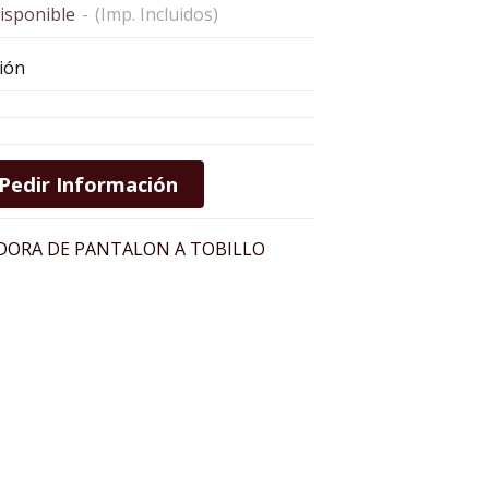
isponible
-
(Imp. Incluidos)
ión
Pedir Información
DORA DE PANTALON A TOBILLO