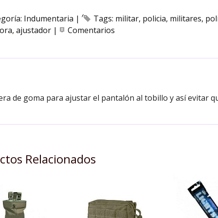
egoría:
Indumentaria
|
Tags:
militar
policia
militares
poli
dora
ajustador
|
Comentarios
DESCRIPCIÓN
ra de goma para ajustar el pantalón al tobillo y así evitar q
ctos Relacionados