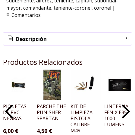
subteniente
alferez
teniente
capitan
suboficial-
mayor
comandante
teniente-coronel
coronel
|
Comentarios
Descripción
Productos Relacionados
PIQUETAS
PARCHE THE
KIT DE
LINTERNA
DE PVC
PUNISHER -
LIMPIEZA
FENIX E35
NEGRAS.
SPARTAN...
PISTOLA
1000
CALIBRE
LUMENS...
6,00 €
4,50 €
M49...