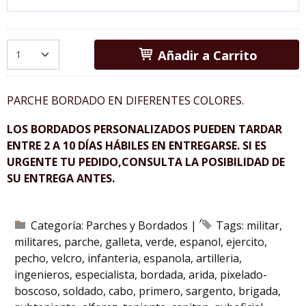
Añadir a Carrito
PARCHE BORDADO EN DIFERENTES COLORES.
LOS BORDADOS PERSONALIZADOS PUEDEN TARDAR
ENTRE 2 A 10 DÍAS HÁBILES EN ENTREGARSE. SI ES
URGENTE TU PEDIDO,CONSULTA LA POSIBILIDAD DE
SU ENTREGA ANTES.
Categoría:
Parches y Bordados
|
Tags:
militar
militares
parche
galleta
verde
espanol
ejercito
pecho
velcro
infanteria
espanola
artilleria
ingenieros
especialista
bordada
arida
pixelado-
boscoso
soldado
cabo
primero
sargento
brigada