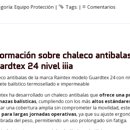
egoría:
Equipo Protección
|
Tags:
|
Comentarios
DESCRIPCIÓN
formación sobre chaleco antibala
ardtex 24 nivel iiia
co antibalas de la marca Raintex modelo Guardtex 24 con niv
ete balístico termosellado e impermeable
ntex ha desarrollado un chaleco antibalas que
ofrece una p
azas balísticas
, cumpliendo con los más
altos estándare
ar una cobertura amplia sin comprometer la movilidad, est
l para largas jornadas operativas
, ya que su ajuste ergo
ibrada del peso, permitiendo un uso prolongado sin fatiga.