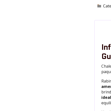
Cat
In
Gu
Chale
paqu
Rabi
amen
brind
idea
equil