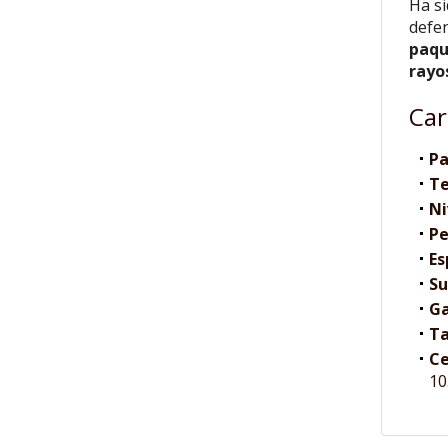
Ha s
defen
paqu
rayo
Car
Pa
Te
Ni
Pe
Es
Su
Ga
Ta
Ce
10