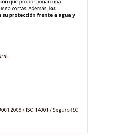
ción
que proporcionan una
fuego cortas. Además, l
os
a su protección frente a agua y
ral.
001:2008 / ISO 14001 / Seguro R.C