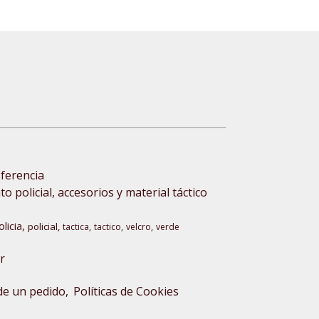
sferencia
 policial, accesorios y material táctico
olicia
policial
tactica
tactico
velcro
verde
r
 de un pedido
Políticas de Cookies