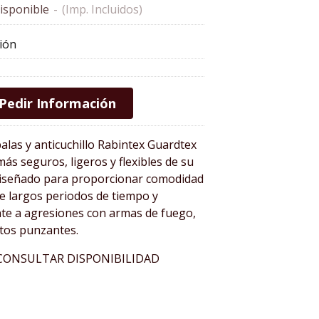
isponible
-
(Imp. Incluidos)
ión
Pedir Información
balas y anticuchillo Rabintex Guardtex
más seguros, ligeros y flexibles de su
 diseñado para proporcionar comodidad
 largos periodos de tiempo y
nte a agresiones con armas de fuego,
etos punzantes.
CONSULTAR DISPONIBILIDAD