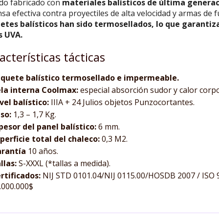
ido fabricado con
materiales balísticos de última genera
sa efectiva contra proyectiles de alta velocidad y armas de 
etes balísticos han sido termosellados, lo que garantiz
s UVA.
acterísticas tácticas
quete balístico termosellado e impermeable.
la interna Coolmax:
especial absorción sudor y calor corpo
vel balístico:
IIIA + 24 Julios objetos Punzocortantes.
so:
1,3 – 1,7 Kg.
pesor del panel balístico:
6 mm.
perficie total del chaleco:
0,3 M2.
rantía
10 años.
llas:
S-XXXL (*tallas a medida).
rtificados:
NIJ STD 0101.04/NIJ 0115.00/HOSDB 2007 / ISO 9
.000.000$