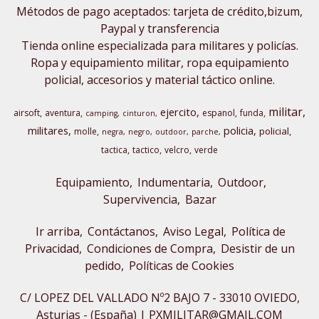
Métodos de pago aceptados: tarjeta de crédito,bizum,
Paypal y transferencia
Tienda online especializada para militares y policías.
Ropa y equipamiento militar, ropa equipamiento
policial, accesorios y material táctico online.
militar
ejercito
airsoft
aventura
espanol
funda
camping
cinturon
militares
policia
policial
molle
negra
negro
outdoor
parche
tactica
tactico
velcro
verde
Equipamiento
Indumentaria
Outdoor,
Supervivencia
Bazar
Ir arriba
Contáctanos
Aviso Legal
Política de
Privacidad
Condiciones de Compra
Desistir de un
pedido
Políticas de Cookies
C/ LOPEZ DEL VALLADO Nº2 BAJO 7 - 33010 OVIEDO,
Asturias - (España) | PXMILITAR@GMAIL.COM