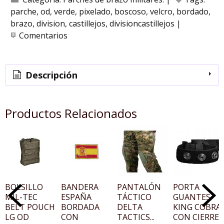
parche
od
verde
pixelado
boscoso
velcro
bordado
brazo
division
castillejos
divisioncastillejos
|
Comentarios
Descripción
Productos Relacionados
BOLSILLO
BANDERA
PANTALÓN
PORTA
MIL-TEC
ESPAÑA
TÁCTICO
GUANTES
BELT POUCH
BORDADA
DELTA
KING COBRA
LG OD
CON
TACTICS...
CON CIERRE...