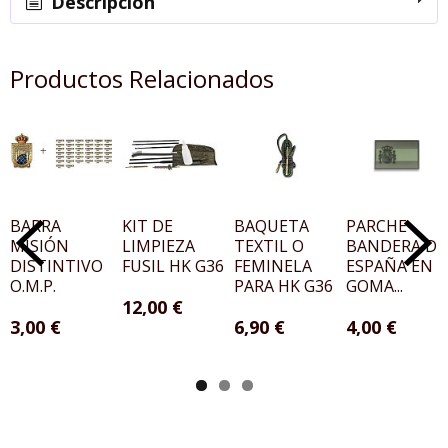
Descripción
Productos Relacionados
BARRA
KIT DE
BAQUETA
PARCHE
MISIÓN
LIMPIEZA
TEXTIL O
BANDERA DE
DISTINTIVO
FUSIL HK G36
FEMINELA
ESPAÑA EN
O.M.P.
PARA HK G36
GOMA...
12,00 €
3,00 €
6,90 €
4,00 €