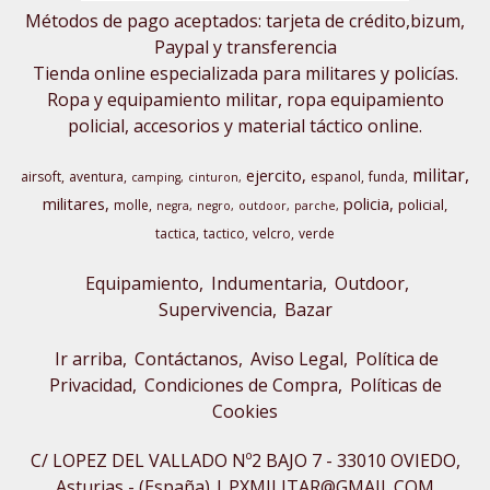
Métodos de pago aceptados: tarjeta de crédito,bizum,
Paypal y transferencia
Tienda online especializada para militares y policías.
Ropa y equipamiento militar, ropa equipamiento
policial, accesorios y material táctico online.
militar
ejercito
airsoft
aventura
espanol
funda
camping
cinturon
militares
policia
policial
molle
negra
negro
outdoor
parche
tactica
tactico
velcro
verde
Equipamiento
Indumentaria
Outdoor,
Supervivencia
Bazar
Ir arriba
Contáctanos
Aviso Legal
Política de
Privacidad
Condiciones de Compra
Políticas de
Cookies
C/ LOPEZ DEL VALLADO Nº2 BAJO 7 - 33010 OVIEDO,
Asturias - (España) | PXMILITAR@GMAIL.COM