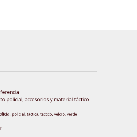
sferencia
 policial, accesorios y material táctico
olicia
policial
tactica
tactico
velcro
verde
r