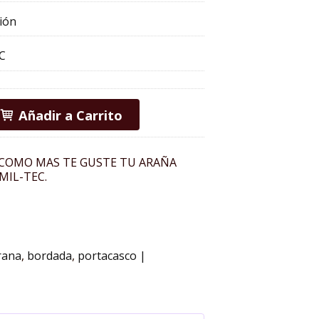
ión
C
Añadir a Carrito
 COMO MAS TE GUSTE TU ARAÑA
MIL-TEC.
rana
bordada
portacasco
|