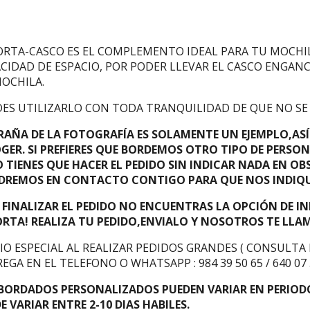
DESCRIPCIÓN
ORTA-CASCO ES EL COMPLEMENTO IDEAL PARA TU MOCHI
CIDAD DE ESPACIO, POR PODER LLEVAR EL CASCO ENGAN
OCHILA.
ES UTILIZARLO CON TODA TRANQUILIDAD DE QUE NO SE V
RAÑA DE LA FOTOGRAFÍA ES SOLAMENTE UN EJEMPLO,AS
GER. SI PREFIERES QUE BORDEMOS OTRO TIPO DE PERS
 TIENES QUE HACER EL PEDIDO SIN INDICAR NADA EN 
REMOS EN CONTACTO CONTIGO PARA QUE NOS INDIQUE
L FINALIZAR EL PEDIDO NO ENCUENTRAS LA OPCIÓN DE 
RTA! REALIZA TU PEDIDO,ENVIALO Y NOSOTROS TE LL
IO ESPECIAL AL REALIZAR PEDIDOS GRANDES ( CONSULTA 
EGA EN EL TELEFONO O WHATSAPP : 984 39 50 65 / 640 07 3
BORDADOS PERSONALIZADOS PUEDEN VARIAR EN PERIODO
E VARIAR ENTRE 2-10 DIAS HABILES.