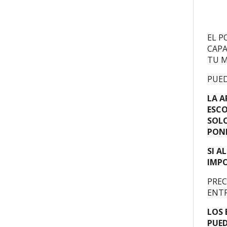
EL P
CAPA
TU M
PUED
LA A
ESCO
SOLO
POND
SI A
IMPO
PREC
ENTR
LOS 
PUED