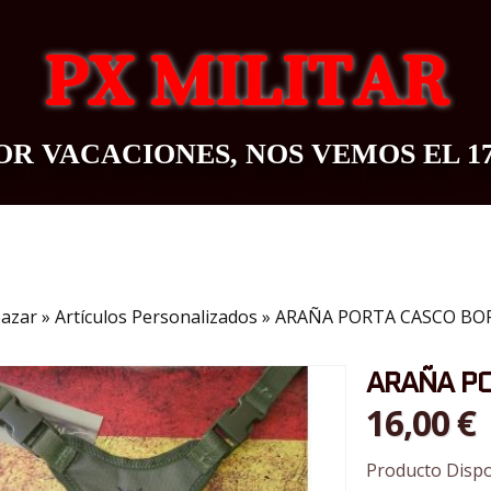
PX MILITAR
R VACACIONES, NOS VEMOS EL 1
OUTDOOR
BAZAR
CONTACTO
BLOG
azar
»
Artículos Personalizados
»
ARAÑA PORTA CASCO B
ARAÑA P
16,00 €
Producto Dispo