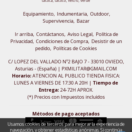
tactica
tactico
velcro
verde
Equipamiento
Indumentaria
Outdoor,
Supervivencia
Bazar
Ir arriba
Contáctanos
Aviso Legal
Política de
Privacidad
Condiciones de Compra
Desistir de un
pedido
Políticas de Cookies
C/ LOPEZ DEL VALLADO Nº2 BAJO 7 - 33010 OVIEDO,
Asturias - (España) | PXMILITAR@GMAIL.COM
Horario:
ATENCION AL PUBLICO TIENDA FISICA:
LUNES A VIERNES DE 17:30 A 20H |
Tiempo de
Entrega:
24-72H APROX.
(*) Precios con Impuestos incluidos
Métodos de pago aceptados
Usamos cookies de terceros para mejorar la experiencia de
navegación, y obtener estadísticas anónimas. Si continúa