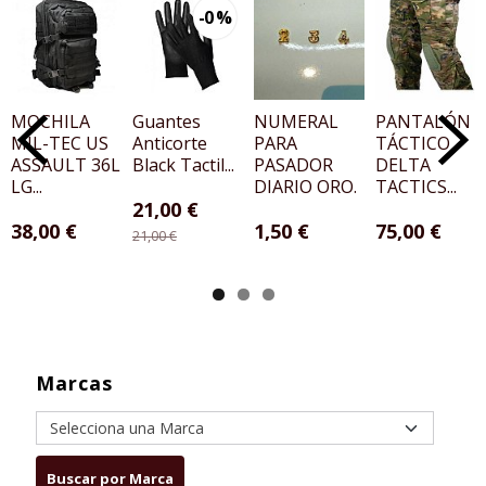
-0 %
MOCHILA
Guantes
NUMERAL
PANTALÓN
MIL-TEC US
Anticorte
PARA
TÁCTICO
ASSAULT 36L
Black Tactil...
PASADOR
DELTA
LG...
DIARIO ORO.
TACTICS...
21,00 €
38,00 €
1,50 €
75,00 €
21,00 €
Marcas