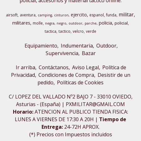
policial, accesorios y material táctico online.
militar
ejercito
airsoft
aventura
espanol
funda
camping
cinturon
militares
policia
policial
molle
negra
negro
outdoor
parche
tactica
tactico
velcro
verde
Equipamiento
Indumentaria
Outdoor,
Supervivencia
Bazar
Ir arriba
Contáctanos
Aviso Legal
Política de
Privacidad
Condiciones de Compra
Desistir de un
pedido
Políticas de Cookies
C/ LOPEZ DEL VALLADO Nº2 BAJO 7 - 33010 OVIEDO,
Asturias - (España) | PXMILITAR@GMAIL.COM
Horario:
ATENCION AL PUBLICO TIENDA FISICA:
LUNES A VIERNES DE 17:30 A 20H |
Tiempo de
Entrega:
24-72H APROX.
(*) Precios con Impuestos incluidos