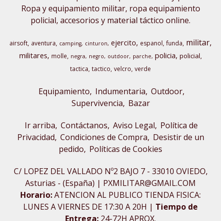
Ropa y equipamiento militar, ropa equipamiento
policial, accesorios y material táctico online.
militar
ejercito
airsoft
aventura
espanol
funda
camping
cinturon
militares
policia
policial
molle
negra
negro
outdoor
parche
tactica
tactico
velcro
verde
Equipamiento
Indumentaria
Outdoor,
Supervivencia
Bazar
Ir arriba
Contáctanos
Aviso Legal
Política de
Privacidad
Condiciones de Compra
Desistir de un
pedido
Políticas de Cookies
C/ LOPEZ DEL VALLADO Nº2 BAJO 7 - 33010 OVIEDO,
Asturias - (España) | PXMILITAR@GMAIL.COM
Horario:
ATENCION AL PUBLICO TIENDA FISICA:
LUNES A VIERNES DE 17:30 A 20H |
Tiempo de
Entrega:
24-72H APROX.