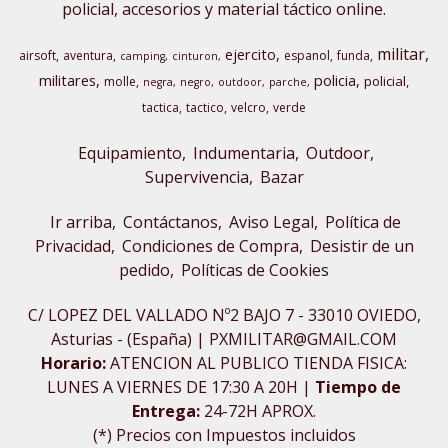
policial, accesorios y material táctico online.
militar
ejercito
airsoft
aventura
espanol
funda
camping
cinturon
militares
policia
policial
molle
negra
negro
outdoor
parche
tactica
tactico
velcro
verde
Equipamiento
Indumentaria
Outdoor,
Supervivencia
Bazar
Ir arriba
Contáctanos
Aviso Legal
Política de
Privacidad
Condiciones de Compra
Desistir de un
pedido
Políticas de Cookies
C/ LOPEZ DEL VALLADO Nº2 BAJO 7 - 33010 OVIEDO,
Asturias - (España) | PXMILITAR@GMAIL.COM
Horario:
ATENCION AL PUBLICO TIENDA FISICA:
LUNES A VIERNES DE 17:30 A 20H |
Tiempo de
Entrega:
24-72H APROX.
(*) Precios con Impuestos incluidos