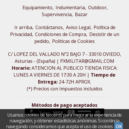
Equipamiento
Indumentaria
Outdoor,
Supervivencia
Bazar
Ir arriba
Contáctanos
Aviso Legal
Política de
Privacidad
Condiciones de Compra
Desistir de un
pedido
Políticas de Cookies
C/ LOPEZ DEL VALLADO Nº2 BAJO 7 - 33010 OVIEDO,
Asturias - (España) | PXMILITAR@GMAIL.COM
Horario:
ATENCION AL PUBLICO TIENDA FISICA:
LUNES A VIERNES DE 17:30 A 20H |
Tiempo de
Entrega:
24-72H APROX.
(*) Precios con Impuestos incluidos
Métodos de pago aceptados
Usamos cookies de terceros para mejorar la experiencia de
navegación, y obtener estadísticas anónimas. Si continúa
navegando consideramos que acepta el uso de cookies.
OK
PX MILITAR
- Copyright © 2026 [31182] - Con la tecnología de Palbin.com