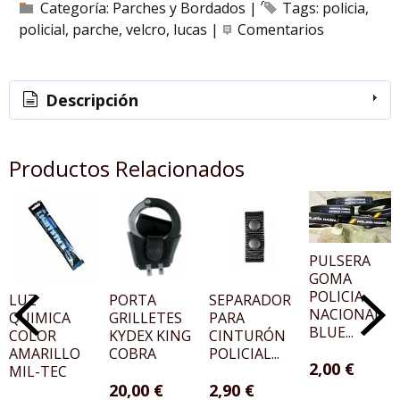
Categoría:
Parches y Bordados
|
Tags:
policia
policial
parche
velcro
lucas
|
Comentarios
Descripción
Productos Relacionados
PULSERA
GOMA
POLICIA
LUZ
PORTA
SEPARADOR
NACIONAL
QUIMICA
GRILLETES
PARA
BLUE...
COLOR
KYDEX KING
CINTURÓN
AMARILLO
COBRA
POLICIAL...
2,00 €
MIL-TEC
20,00 €
2,90 €