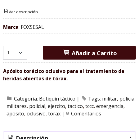
Ver descripción
Marca
:
FOXSESAL
Añadir a Carrito
Apósito torácico oclusivo para el tratamiento de
heridas abiertas de tórax.
Categoría:
Botiquín táctico
|
Tags:
militar
policia
militares
policial
ejercito
tactico
tccc
emergencia
aposito
oclusivo
torax
|
Comentarios
Descripción