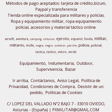
Métodos de pago aceptados: tarjeta de crédito,bizum,
Paypal y transferencia
Tienda online especializada para militares y policías.
Ropa y equipamiento militar, ropa equipamiento
policial, accesorios y material táctico online.
militar
ejercito
airsoft
aventura
espanol
funda
camping
cinturon
militares
policia
policial
molle
negra
negro
outdoor
parche
tactica
tactico
velcro
verde
Equipamiento
Indumentaria
Outdoor,
Supervivencia
Bazar
Ir arriba
Contáctanos
Aviso Legal
Política de
Privacidad
Condiciones de Compra
Desistir de un
pedido
Políticas de Cookies
C/ LOPEZ DEL VALLADO Nº2 BAJO 7 - 33010 OVIEDO,
Asturias - (España) | PXMILITAR@GMAIL.COM