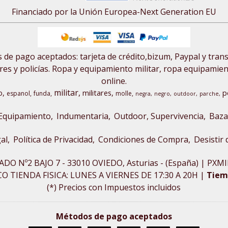
Financiado por la Unión Europea-Next Generation EU
de pago aceptados: tarjeta de crédito,bizum, Paypal y tran
res y policías. Ropa y equipamiento militar, ropa equipamiento
online.
militar
o
militares
p
espanol
funda
molle
negra
negro
outdoor
parche
Equipamiento
Indumentaria
Outdoor, Supervivencia
Baza
al
Política de Privacidad
Condiciones de Compra
Desistir
ADO Nº2 BAJO 7 - 33010 OVIEDO, Asturias - (España) | P
 TIENDA FISICA: LUNES A VIERNES DE 17:30 A 20H |
Tiem
(*) Precios con Impuestos incluidos
Métodos de pago aceptados