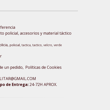
sferencia
 policial, accesorios y material táctico
olicia
policial
tactica
tactico
velcro
verde
r
 de un pedido
Políticas de Cookies
XMILITAR@GMAIL.COM
po de Entrega:
24-72H APROX.