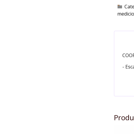
Cat
medici
COOR
- Esc
Produ