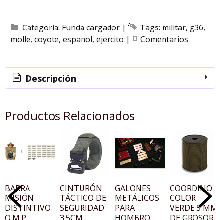
Categoría:
Funda cargador
|
Tags:
militar
g36
molle
coyote
espanol
ejercito
|
Comentarios
Descripción
Productos Relacionados
BARRA
CINTURÓN
GALONES
COORDINO
MISIÓN
TÁCTICO DE
METÁLICOS
COLOR
DISTINTIVO
SEGURIDAD
PARA
VERDE 5 MM
O.M.P.
3.5CM...
HOMBRO.
DE GROSOR.