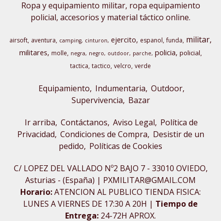
Ropa y equipamiento militar, ropa equipamiento
policial, accesorios y material táctico online.
militar
ejercito
airsoft
aventura
espanol
funda
camping
cinturon
militares
policia
policial
molle
negra
negro
outdoor
parche
tactica
tactico
velcro
verde
Equipamiento
Indumentaria
Outdoor,
Supervivencia
Bazar
Ir arriba
Contáctanos
Aviso Legal
Política de
Privacidad
Condiciones de Compra
Desistir de un
pedido
Políticas de Cookies
C/ LOPEZ DEL VALLADO Nº2 BAJO 7 - 33010 OVIEDO,
Asturias - (España) | PXMILITAR@GMAIL.COM
Horario:
ATENCION AL PUBLICO TIENDA FISICA:
LUNES A VIERNES DE 17:30 A 20H |
Tiempo de
Entrega:
24-72H APROX.