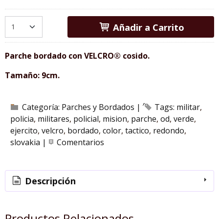
Añadir a Carrito
Parche bordado con
VELCRO
® cosido.
Tamaño: 9cm.
Categoría:
Parches y Bordados
|
Tags:
militar
policia
militares
policial
mision
parche
od
verde
ejercito
velcro
bordado
color
tactico
redondo
slovakia
|
Comentarios
Descripción
Productos Relacionados