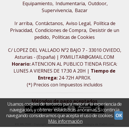
Equipamiento
Indumentaria
Outdoor,
Supervivencia
Bazar
Ir arriba
Contáctanos
Aviso Legal
Política de
Privacidad
Condiciones de Compra
Desistir de un
pedido
Políticas de Cookies
C/ LOPEZ DEL VALLADO Nº2 BAJO 7 - 33010 OVIEDO,
Asturias - (España) | PXMILITAR@GMAIL.COM
Horario:
ATENCION AL PUBLICO TIENDA FISICA:
LUNES A VIERNES DE 17:30 A 20H |
Tiempo de
Entrega:
24-72H APROX.
(*) Precios con Impuestos incluidos
Métodos de pago aceptados
Usamos cookies de terceros para mejorar la experiencia de
navegación, y obtener estadísticas anónimas. Si continúa
navegando consideramos que acepta el uso de cookies.
OK
Más información
PX MILITAR
- Copyright © 2026 [31182] - Con la tecnología de Palbin.com