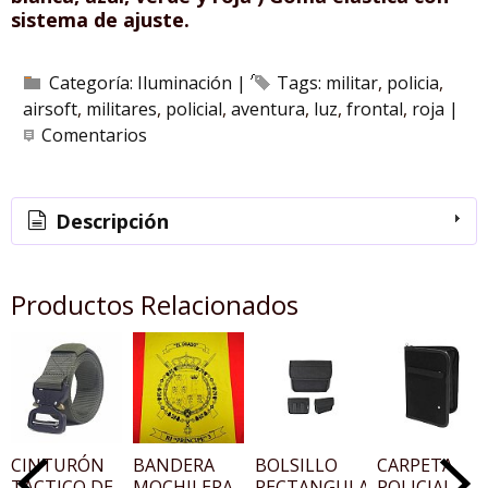
sistema de ajuste.
Categoría:
Iluminación
|
Tags:
militar
policia
airsoft
militares
policial
aventura
luz
frontal
roja
|
Comentarios
Descripción
Productos Relacionados
CINTURÓN
BANDERA
BOLSILLO
CARPETA
TÁCTICO DE
MOCHILERA
RECTANGULAR
POLICIAL