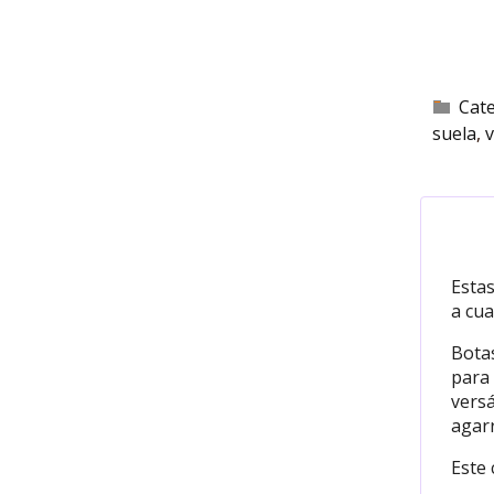
Cat
suela
Estas
a cua
Botas
para
versá
agarr
Este 