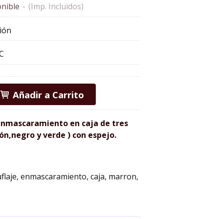
nible
-
(Imp. Incluidos)
ión
C
Añadir a Carrito
enmascaramiento en caja de tres
ón,negro y verde ) con espejo.
flaje
enmascaramiento
caja
marron