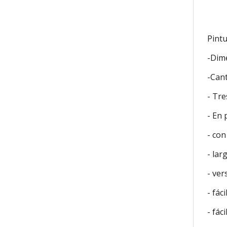
Pintu
-Dime
-Cant
- Tre
- En 
- con
- lar
- ver
- fáci
- fác