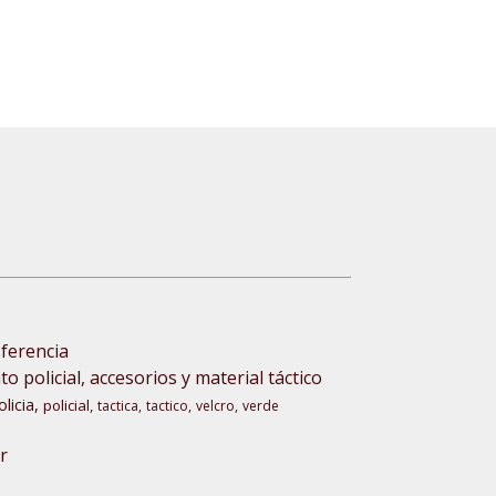
30,00 €
5,00 €
sferencia
 policial, accesorios y material táctico
olicia
policial
tactica
tactico
velcro
verde
r