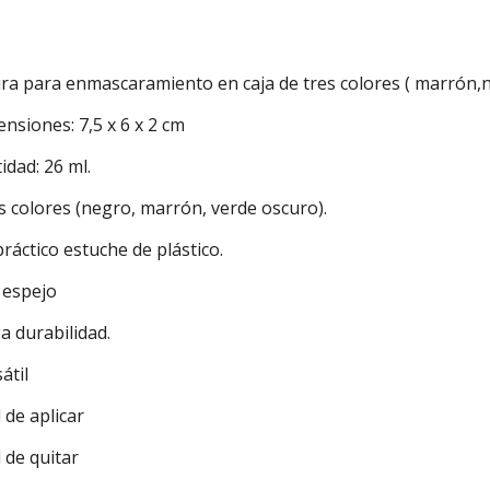
DESCRIPCIÓN
ra para enmascaramiento en caja de tres colores ( marrón,n
nsiones: 7,5 x 6 x 2 cm
idad: 26 ml.
s colores (negro, marrón, verde oscuro).
práctico estuche de plástico.
 espejo
ga durabilidad.
sátil
l de aplicar
il de quitar