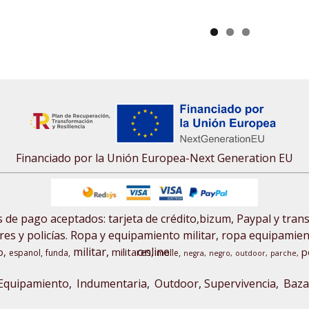
0,80 €
1,00 €
Financiado por la Unión Europea-Next Generation EU
de pago aceptados: tarjeta de crédito,bizum, Paypal y tran
res y policías. Ropa y equipamiento militar, ropa equipamiento
militar
online.
o
militares
p
espanol
funda
molle
negra
negro
outdoor
parche
Equipamiento
Indumentaria
Outdoor, Supervivencia
Baza