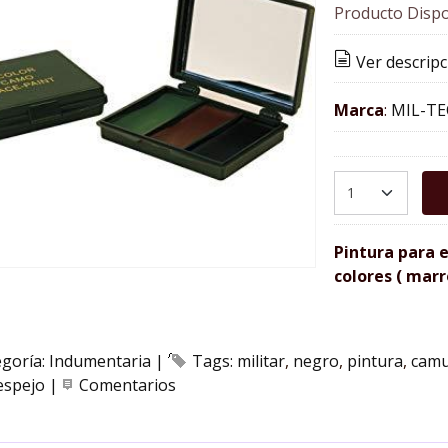
Producto Dispo
Ver descripc
Marca
:
MIL-TE
Pintura para 
colores ( marr
egoría:
Indumentaria
|
Tags:
militar
negro
pintura
camu
espejo
|
Comentarios