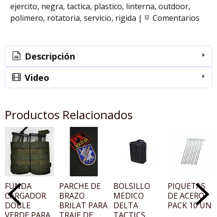
ejercito
negra
tactica
plastico
linterna
outdoor
polimero
rotatoria
servicio
rigida
|
Comentarios
Descripción
Video
Productos Relacionados
FUNDA
PARCHE DE
BOLSILLO
PIQUETAS
CARGADOR
BRAZO
MEDICO
DE ACERO
DOBLE
BRILAT PARA
DELTA
PACK 10 UNI.
VERDE PARA
TRAJE DE...
TACTICS