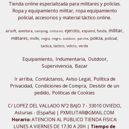
Tienda online especializada para militares y policías.
Ropa y equipamiento militar, ropa equipamiento
policial, accesorios y material táctico online.
militar
ejercito
airsoft
aventura
espanol
funda
camping
cinturon
militares
policia
policial
molle
negra
negro
outdoor
parche
tactica
tactico
velcro
verde
Equipamiento
Indumentaria
Outdoor,
Supervivencia
Bazar
Ir arriba
Contáctanos
Aviso Legal
Política de
Privacidad
Condiciones de Compra
Desistir de un
pedido
Políticas de Cookies
C/ LOPEZ DEL VALLADO Nº2 BAJO 7 - 33010 OVIEDO,
Asturias - (España) | PXMILITAR@GMAIL.COM
Horario:
ATENCION AL PUBLICO TIENDA FISICA:
LUNES A VIERNES DE 17:30 A 20H |
Tiempo de