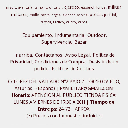
militar
ejercito
airsoft
aventura
espanol
funda
camping
cinturon
militares
policia
policial
molle
negra
negro
outdoor
parche
tactica
tactico
velcro
verde
Equipamiento
Indumentaria
Outdoor,
Supervivencia
Bazar
Ir arriba
Contáctanos
Aviso Legal
Política de
Privacidad
Condiciones de Compra
Desistir de un
pedido
Políticas de Cookies
C/ LOPEZ DEL VALLADO Nº2 BAJO 7 - 33010 OVIEDO,
Asturias - (España) | PXMILITAR@GMAIL.COM
Horario:
ATENCION AL PUBLICO TIENDA FISICA:
LUNES A VIERNES DE 17:30 A 20H |
Tiempo de
Entrega:
24-72H APROX.
(*) Precios con Impuestos incluidos