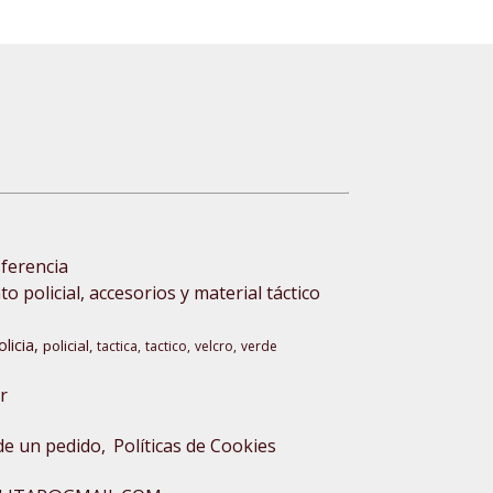
sferencia
 policial, accesorios y material táctico
olicia
policial
tactica
tactico
velcro
verde
r
 de un pedido
Políticas de Cookies