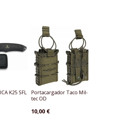
ICA K25 SFL
Portacargador Taco Mil-
Funda portacarga
tec OD
para HK G36...
10,00 €
16,00 €