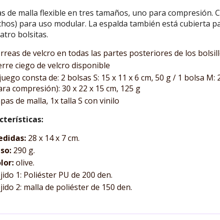
s de malla flexible en tres tamaños, uno para compresión. C
hos) para uso modular. La espalda también está cubierta pa
atro bolsitas.
rreas de velcro en todas las partes posteriores de los bolsill
erre ciego de velcro disponible
 juego consta de: 2 bolsas S: 15 x 11 x 6 cm, 50 g / 1 bolsa M: 
ara compresión): 30 x 22 x 15 cm, 125 g
pas de malla, 1x talla S con vinilo
cterísticas:
edidas:
28 x 14 x 7 cm.
so:
290 g.
lor:
olive.
jido 1: Poliéster PU de 200 den.
jido 2: malla de poliéster de 150 den.