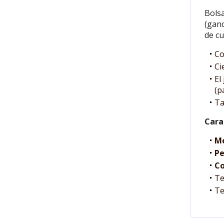
Bolsa
(ganc
de cu
Co
Ci
El
(p
Ta
Cara
M
Pe
Co
Te
Te