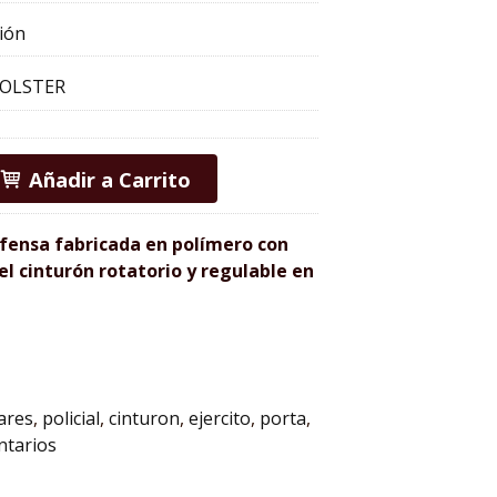
ión
HOLSTER
Añadir a Carrito
fensa fabricada en polímero con
el cinturón rotatorio y regulable en
tares
policial
cinturon
ejercito
porta
tarios