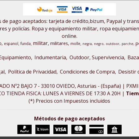
de pago aceptados: tarjeta de crédito,bizum, Paypal y tran
res y policías. Ropa y equipamiento militar, ropa equipamiento
online.
militar
o
militares
p
espanol
funda
molle
negra
negro
outdoor
parche
Equipamiento
Indumentaria
Outdoor, Supervivencia
Baza
al
Política de Privacidad
Condiciones de Compra
Desistir
ADO Nº2 BAJO 7 - 33010 OVIEDO, Asturias - (España) | P
 TIENDA FISICA: LUNES A VIERNES DE 17:30 A 20H |
Tiem
(*) Precios con Impuestos incluidos
Métodos de pago aceptados