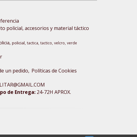
sferencia
 policial, accesorios y material táctico
olicia
policial
tactica
tactico
velcro
verde
r
 de un pedido
Políticas de Cookies
XMILITAR@GMAIL.COM
po de Entrega:
24-72H APROX.