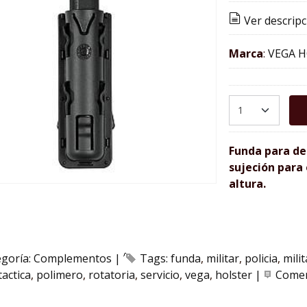
Ver descripc
Marca
:
VEGA 
Funda para de
sujeción para 
altura.
egoría:
Complementos
|
Tags:
funda
militar
policia
mili
tactica
polimero
rotatoria
servicio
vega
holster
|
Comen