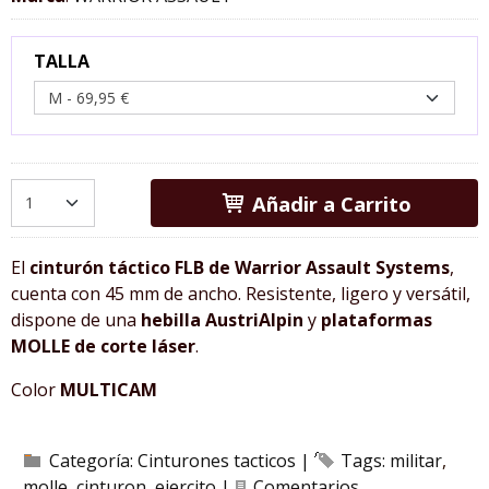
TALLA
Añadir a Carrito
El
cinturón táctico FLB de
Warrior Assault Systems
,
cuenta con 45 mm de ancho. Resistente, ligero y versátil,
dispone de una
hebilla AustriAlpin
y
plataformas
MOLLE de corte láser
.
Color
MULTICAM
Categoría:
Cinturones tacticos
|
Tags:
militar
molle
cinturon
ejercito
|
Comentarios