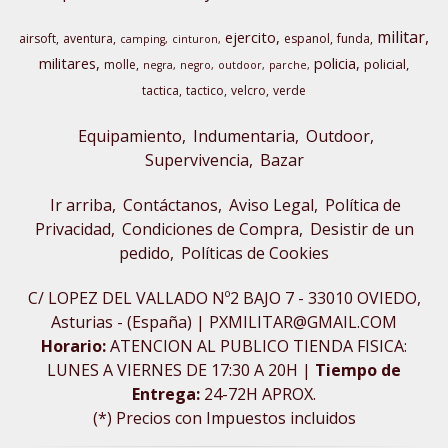
militar
ejercito
airsoft
aventura
espanol
funda
camping
cinturon
militares
policia
policial
molle
negra
negro
outdoor
parche
tactica
tactico
velcro
verde
Equipamiento
Indumentaria
Outdoor,
Supervivencia
Bazar
Ir arriba
Contáctanos
Aviso Legal
Política de
Privacidad
Condiciones de Compra
Desistir de un
pedido
Políticas de Cookies
C/ LOPEZ DEL VALLADO Nº2 BAJO 7 - 33010 OVIEDO,
Asturias - (España) | PXMILITAR@GMAIL.COM
Horario:
ATENCION AL PUBLICO TIENDA FISICA:
LUNES A VIERNES DE 17:30 A 20H |
Tiempo de
Entrega:
24-72H APROX.
(*) Precios con Impuestos incluidos