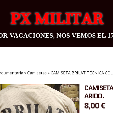
PX MILITAR
R VACACIONES, NOS VEMOS EL 1
OUTDOOR
BAZAR
CONTACTO
BLOG
ndumentaria
»
Camisetas
»
CAMISETA BRILAT TÉCNICA COL
CAMISETA
ARIDO.
8,00 €