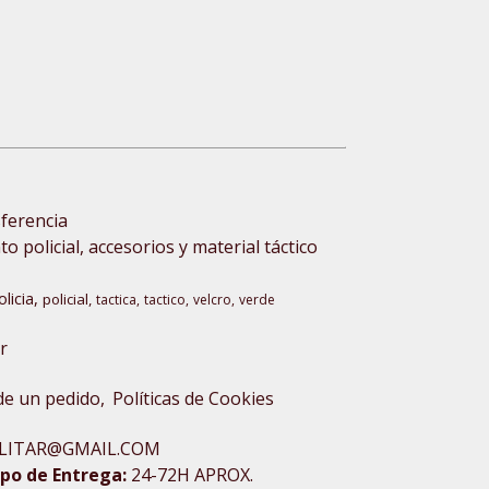
sferencia
 policial, accesorios y material táctico
olicia
policial
tactica
tactico
velcro
verde
r
 de un pedido
Políticas de Cookies
XMILITAR@GMAIL.COM
po de Entrega:
24-72H APROX.