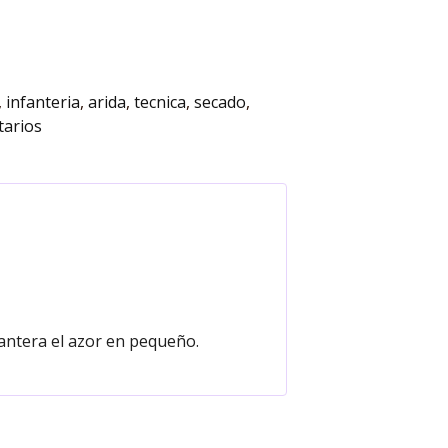
infanteria
arida
tecnica
secado
arios
lantera el azor en pequeño.