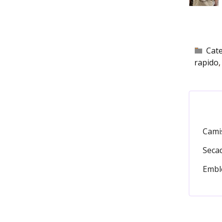
Cat
rapido
Camis
Secad
Emble