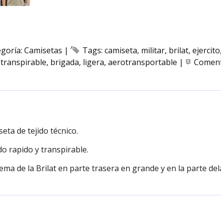
egoría:
Camisetas
|
Tags:
camiseta
militar
brilat
ejercito
transpirable
brigada
ligera
aerotransportable
|
Coment
DESCRIPCIÓN
eta de tejido técnico.
o rapido y transpirable.
ma de la Brilat en parte trasera en grande y en la parte de