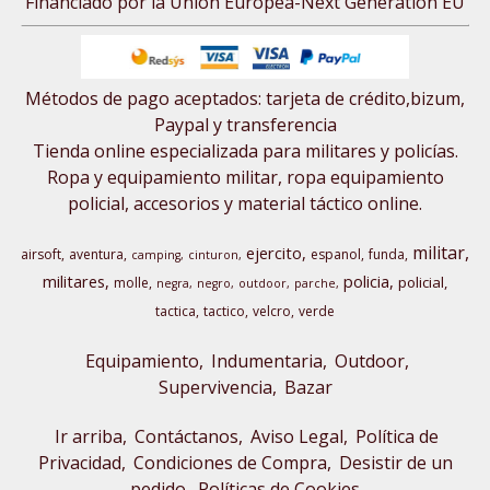
Financiado por la Unión Europea-Next Generation EU
Métodos de pago aceptados: tarjeta de crédito,bizum,
Paypal y transferencia
Tienda online especializada para militares y policías.
Ropa y equipamiento militar, ropa equipamiento
policial, accesorios y material táctico online.
militar
ejercito
airsoft
aventura
espanol
funda
camping
cinturon
militares
policia
policial
molle
negra
negro
outdoor
parche
tactica
tactico
velcro
verde
Equipamiento
Indumentaria
Outdoor,
Supervivencia
Bazar
Ir arriba
Contáctanos
Aviso Legal
Política de
Privacidad
Condiciones de Compra
Desistir de un
pedido
Políticas de Cookies